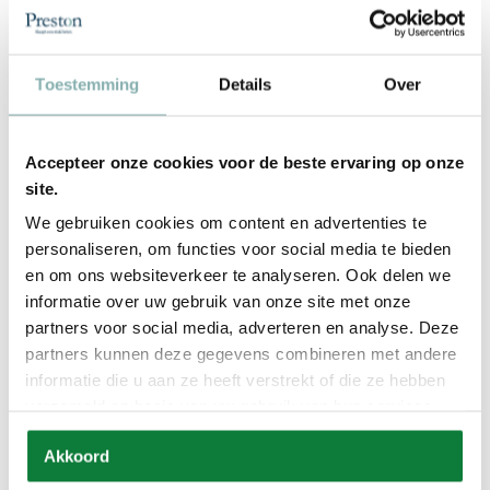
Toestemming
Details
Over
Accepteer onze cookies voor de beste ervaring op onze
site.
We gebruiken cookies om content en advertenties te
Lattenbodem 42 vlak
Matras Robijn REVERSE
personaliseren, om functies voor social media te bieden
en om ons websiteverkeer te analyseren. Ook delen we
€
179,00
€
569,00
informatie over uw gebruik van onze site met onze
partners voor social media, adverteren en analyse. Deze
partners kunnen deze gegevens combineren met andere
informatie die u aan ze heeft verstrekt of die ze hebben
verzameld op basis van uw gebruik van hun services.
Akkoord