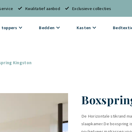
service
Kwalitatief aanbod
Exclusieve collecties
 toppers
Bedden
Kasten
Bedtexti
pring Kingston
Boxsprin
De Horizontale stikrand ma
slaapkamer.De boxspring is
pocketveer matrassen voor