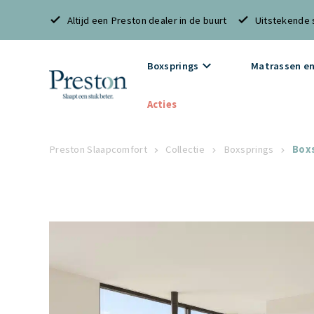
Altijd een Preston dealer in de buurt
Uitstekende 
Boxsprings
Matrassen en
Acties
Preston Slaapcomfort
Collectie
Boxsprings
Boxs