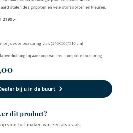
aard stalen designpoten en vele stofsoorten en kleuren.
af
2799,-
af prijs voor boxspring vlak (140X200/210 cm)
uitstapverlichting bij aankoop van een complete boxspring
9,00
Dealer bij u in de buurt
ver dit product?
op voor het maken van een afspraak.