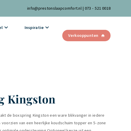
info@prestonslaapcomfort.nl
|
073 - 521 0018
el
Inspiratie
Verkooppunten
g Kingston
akt de boxspring Kingston een ware blikvanger in iedere
 voorzien van een heerlijke koudschuim topper en 5-zone
 optimale ondersteuning.Optioneel keuze uit een