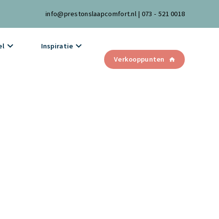
info@prestonslaapcomfort.nl
|
073 - 521 0018
el
Inspiratie
Verkooppunten