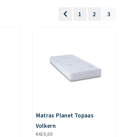
1
2
3
Matras Planet Topaas
Volkern
€
419,00