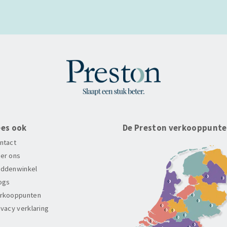
ees ook
De Preston verkooppunt
ntact
er ons
ddenwinkel
ogs
rkooppunten
ivacy verklaring