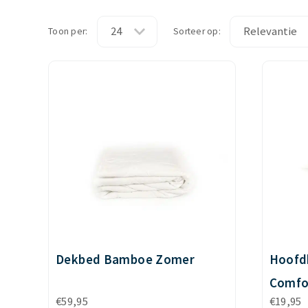
Toon per:
Sorteer op:
Dekbed Bamboe Zomer
Hoofd
Comfo
€
59,95
€
19,95