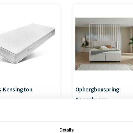
s Kensington
Opbergboxspring
Kopenhagen
Vanaf
€
1.399,00
Details