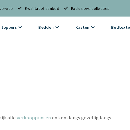
service
Kwalitatief aanbod
Exclusieve collecties
 toppers
Bedden
Kasten
Bedtexti
ijk alle
verkooppunten
en kom langs gezellig langs.