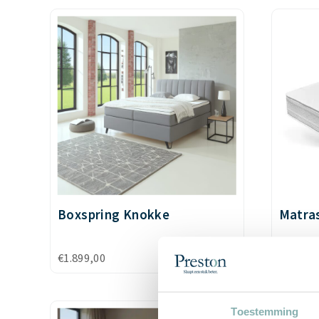
Boxspring Knokke
Matra
€
1.899,00
€
349,00
Toestemming