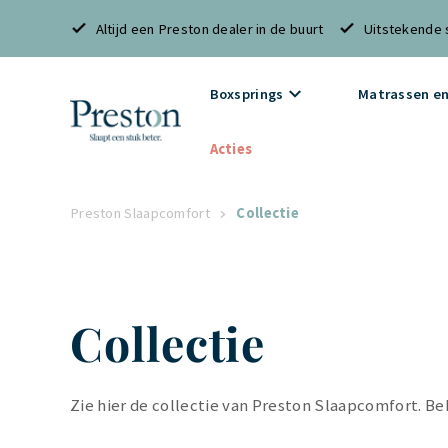
Altijd een Preston dealer in de buurt
Uitstekende 
Boxsprings
Matrassen en
Acties
Preston Slaapcomfort
Collectie
Collectie
Zie hier de collectie van Preston Slaapcomfort. Bek