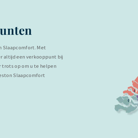
punten
n Slaapcomfort. Met
r altijd een verkooppunt bij
er trots op om u te helpen
reston Slaapcomfort