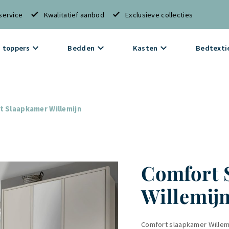
service
Kwalitatief aanbod
Exclusieve collecties
 toppers
Bedden
Kasten
Bedtexti
 Slaapkamer Willemijn
Comfort 
Willemij
Comfort slaapkamer Willemij