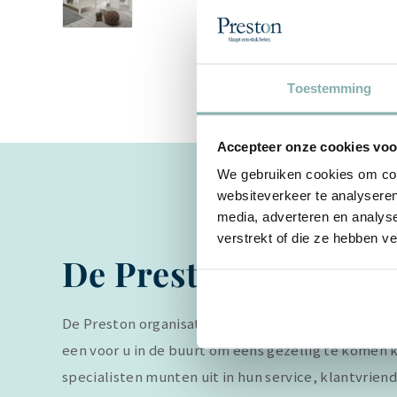
Toestemming
Accepteer onze cookies voor
We gebruiken cookies om cont
websiteverkeer te analyseren
media, adverteren en analys
verstrekt of die ze hebben v
De Preston verkoop
De Preston organisatie heeft veel winkels in Nederla
een voor u in de buurt om eens gezellig te komen k
specialisten munten uit in hun service, klantvriend