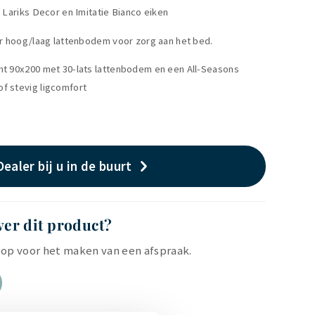
e Lariks Decor en Imitatie Bianco eiken
oor hoog/laag lattenbodem voor zorg aan het bed.
nt 90x200 met 30-lats lattenbodem en een All-Seasons
f stevig ligcomfort
Dealer bij u in de buurt
ver dit product?
op voor het maken van een afspraak.