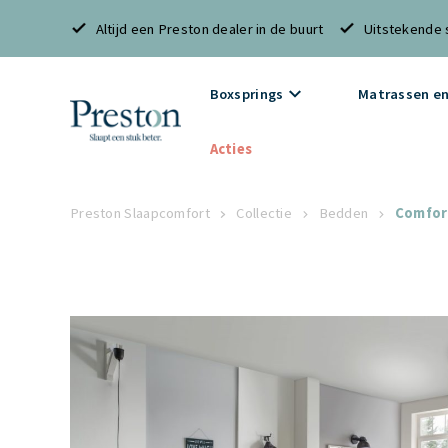
Altijd een Preston dealer in de buurt
Uitstekende 
Boxsprings
Matrassen en
Acties
Preston Slaapcomfort
Collectie
Bedden
Comfort