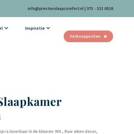
info@prestonslaapcomfort.nl
|
073 - 521 0018
el
Inspiratie
Verkooppunten
Slaapkamer
n
n is leverbaar in de kleuren: Wit , Ruw eiken decor,