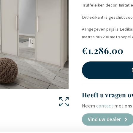
Truffeleiken decor, Imitati
Dit ledikant is geschikt v
Aangegeven prijs is Ledika
matras 90x200 met soepel o
€
1.286,00
Heeft u vragen o
Neem
contact
met ons 
Vind uw dealer