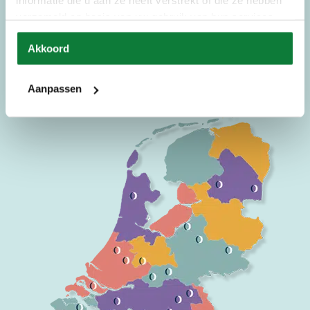
informatie die u aan ze heeft verstrekt of die ze hebben
verkooppunten verspreid door heel Nederland, is er altijd een
verzameld op basis van uw gebruik van hun services.
verkooppunt bij u in de buurt. De specialisten in deze winkels zijn er
trots op om u te helpen met eersteklas service en het aanbieden van de
Akkoord
Preston Slaapcomfort collectie.
Bekijk onze verkooppunten
Aanpassen