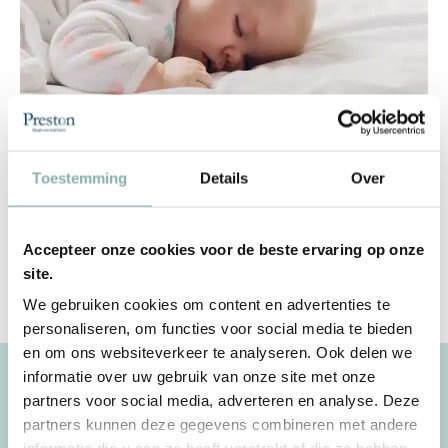
Slaap lekker
Zalig slapen, wie droomt er niet van? Lekker slapen, het lijkt allemaal zo
Toestemming
Details
Over
simpel. Een kind kan de was doen. Sterker nog: pas geboren baby’s slapen als
doorgewinterde pro’s een gat in de dag.
Lees meer
Accepteer onze cookies voor de beste ervaring op onze
site.
We gebruiken cookies om content en advertenties te
1
2
personaliseren, om functies voor social media te bieden
en om ons websiteverkeer te analyseren. Ook delen we
informatie over uw gebruik van onze site met onze
De Preston verkooppunten
partners voor social media, adverteren en analyse. Deze
partners kunnen deze gegevens combineren met andere
Uw zoektocht naar slaapcomfort begint bij Preston Slaapcomfort. Met