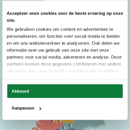
Uw zoektocht naar slaapcomfort begint bij Preston Slaapcomfort. Met
Accepteer onze cookies voor de beste ervaring op onze
verkooppunten verspreid door heel Nederland, is er altijd een
site.
verkooppunt bij u in de buurt. De specialisten in deze winkels zijn er
trots op om u te helpen met eersteklas service en het aanbieden van de
We gebruiken cookies om content en advertenties te
Preston Slaapcomfort collectie.
personaliseren, om functies voor social media te bieden
en om ons websiteverkeer te analyseren. Ook delen we
Bekijk onze verkooppunten
informatie over uw gebruik van onze site met onze
partners voor social media, adverteren en analyse. Deze
partners kunnen deze gegevens combineren met andere
informatie die u aan ze heeft verstrekt of die ze hebben
verzameld op basis van uw gebruik van hun services.
Akkoord
Aanpassen