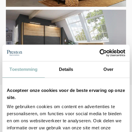
Toestemming
Details
Over
Accepteer onze cookies voor de beste ervaring op onze
Blogs van Preston
site.
Slaapcomfort
We gebruiken cookies om content en advertenties te
personaliseren, om functies voor social media te bieden
In onze blogs staat het belang van een goede nachtrust voorop,
en om ons websiteverkeer te analyseren. Ook delen we
waarbij we waardevolle tips en interessante informatie delen om uw
informatie over uw gebruik van onze site met onze
slaapcomfort te verhogen. Door deze inzichten toe te passen, kunt u