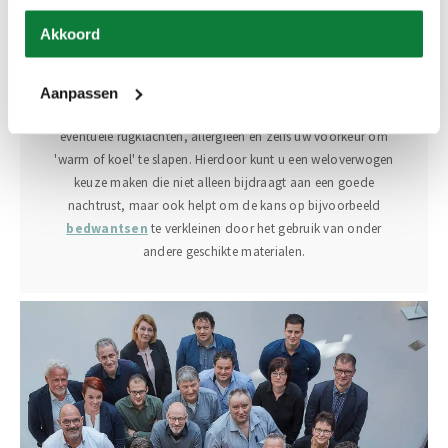
advies in te winnen van adviseurs bij een van onze
Akkoord
verkooppunten. Zij kunnen u helpen bij het selecteren van
een matras dat niet alleen comfortabel is, maar ook voldoet
aan uw specifieke behoeften en voorkeuren. Een adviseur kan
Aanpassen
rekening houden met factoren zoals uw slaaphouding,
eventuele rugklachten, allergieën en zelfs uw voorkeur om
'warm of koel' te slapen. Hierdoor kunt u een weloverwogen
keuze maken die niet alleen bijdraagt aan een goede
nachtrust, maar ook helpt om de kans op bijvoorbeeld
bedwantsen
te verkleinen door het gebruik van onder
andere geschikte materialen.