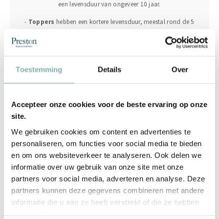
een levensduur van ongeveer 10 jaar.
-
Toppers
hebben een kortere levensduur, meestal rond de 5
jaar.
-
Bedbodems
, zowel latten als boxsprings, hebben ruim 2
keer de levensduur van het matras, wat neerkomt op zo'n
Toestemming
Details
Over
20-25 jaar.
Door de benoemde signalen te herkennen en u bewust te zijn
van de levensduur van uw slaapproducten, kunt u op tijd uw
Accepteer onze cookies voor de beste ervaring op onze
matras
,
topper
of bijvoorbeeld bedmeubel vervangen
site.
voor een betere slaapervaring.
We gebruiken cookies om content en advertenties te
personaliseren, om functies voor social media te bieden
en om ons websiteverkeer te analyseren. Ook delen we
informatie over uw gebruik van onze site met onze
Voor welk nieuw matras
partners voor social media, adverteren en analyse. Deze
partners kunnen deze gegevens combineren met andere
kunt u het beste kiezen?
informatie die u aan ze heeft verstrekt of die ze hebben
verzameld op basis van uw gebruik van hun services.
Voor het kiezen van een nieuw matras is het raadzaam om