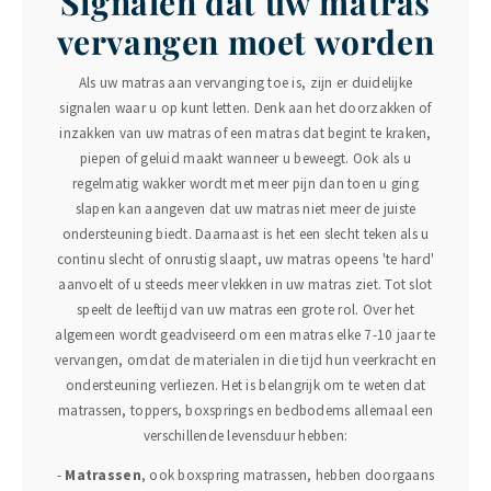
Signalen dat uw matras
vervangen moet worden
Als uw matras aan vervanging toe is, zijn er duidelijke
signalen waar u op kunt letten. Denk aan het doorzakken of
inzakken van uw matras of een matras dat begint te kraken,
piepen of geluid maakt wanneer u beweegt. Ook als u
regelmatig wakker wordt met meer pijn dan toen u ging
slapen kan aangeven dat uw matras niet meer de juiste
ondersteuning biedt. Daarnaast is het een slecht teken als u
continu slecht of onrustig slaapt, uw matras opeens 'te hard'
aanvoelt of u steeds meer vlekken in uw matras ziet. Tot slot
speelt de leeftijd van uw matras een grote rol. Over het
algemeen wordt geadviseerd om een matras elke 7-10 jaar te
vervangen, omdat de materialen in die tijd hun veerkracht en
ondersteuning verliezen. Het is belangrijk om te weten dat
matrassen, toppers, boxsprings en bedbodems allemaal een
verschillende levensduur hebben:
-
Matrassen
, ook boxspring matrassen, hebben doorgaans