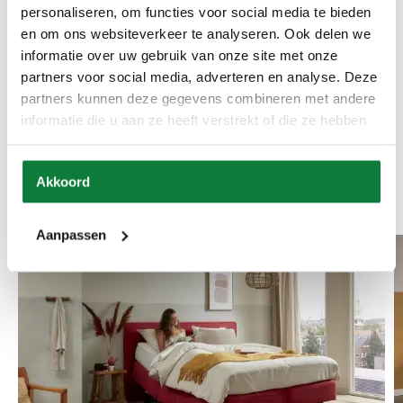
personaliseren, om functies voor social media te bieden
Blogs van Preston
en om ons websiteverkeer te analyseren. Ook delen we
Slaapcomfort
informatie over uw gebruik van onze site met onze
partners voor social media, adverteren en analyse. Deze
In onze blogs staat het belang van een goede nachtrust voorop,
partners kunnen deze gegevens combineren met andere
waarbij we waardevolle tips en interessante informatie delen om uw
informatie die u aan ze heeft verstrekt of die ze hebben
slaapcomfort te verhogen. Door deze inzichten toe te passen, kunt u
verzameld op basis van uw gebruik van hun services.
niet alleen uw slaapcomfort verbeteren, maar ook uw algehele welzijn
bevorderen, zodat u elke dag vol energie kunt beginnen.
Akkoord
Aanpassen