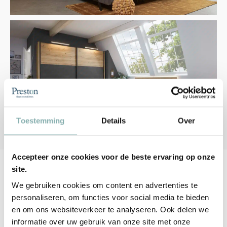
Toestemming
Details
Over
Accepteer onze cookies voor de beste ervaring op onze
Blogs van Preston
site.
Slaapcomfort
We gebruiken cookies om content en advertenties te
personaliseren, om functies voor social media te bieden
In onze blogs staat het belang van een goede nachtrust voorop,
en om ons websiteverkeer te analyseren. Ook delen we
waarbij we waardevolle tips en interessante informatie delen om uw
informatie over uw gebruik van onze site met onze