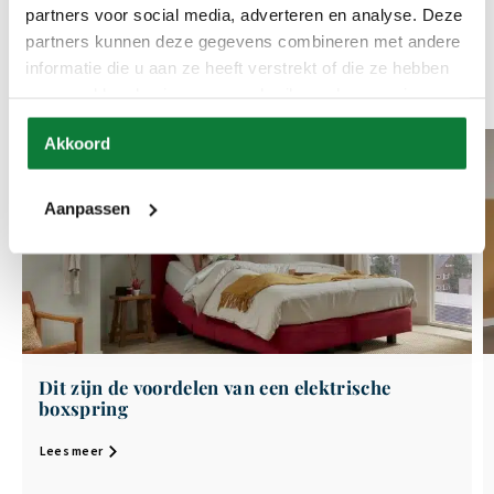
slaapcomfort te verhogen. Door deze inzichten toe te passen, kunt u
partners voor social media, adverteren en analyse. Deze
niet alleen uw slaapcomfort verbeteren, maar ook uw algehele welzijn
partners kunnen deze gegevens combineren met andere
bevorderen, zodat u elke dag vol energie kunt beginnen.
informatie die u aan ze heeft verstrekt of die ze hebben
verzameld op basis van uw gebruik van hun services.
Akkoord
Aanpassen
Dit zijn de voordelen van een elektrische
boxspring
Lees meer