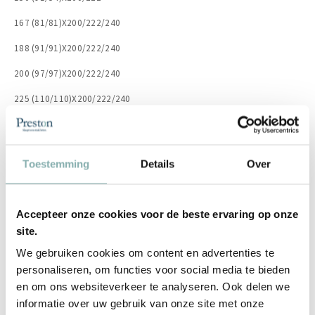
167 (81/81)X200/222/240
188 (91/91)X200/222/240
200 (97/97)X200/222/240
225 (110/110)X200/222/240
249(3x81)(3d)X200/222/240
280 (3x91)X200/222/240
Toestemming
Details
Over
298 (3x97)X200/222/240
336 (3x110)X200/222/240
Accepteer onze cookies voor de beste ervaring op onze
373(4x91)(4d)X222/240
site.
400 (4x97)X222/240
We gebruiken cookies om content en advertenties te
personaliseren, om functies voor social media te bieden
De aangegeven prijs is de vanaf prijs (113 (110)(2deurs) X 200cm)
en om ons websiteverkeer te analyseren. Ook delen we
informatie over uw gebruik van onze site met onze