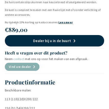
De horizontale strips kunnen naar keuze breed of smal geleverd worden.
De kast is compleet te maken met een fraaie lijst met of zonder verlichting of
andere accessoires.
Nu tijdelijk 15% korting op kastaccesoires
Lees meer
€
889,00
Dealer bij u in de buurt
Heeft u vragen over dit product?
Neem
contact
met ons op voor het maken van een afspraak.
Vind uw dealer
Productinformatie
Beschikbare maten:
113 (110)(2d)X200/222
150 (91/54)X200/222