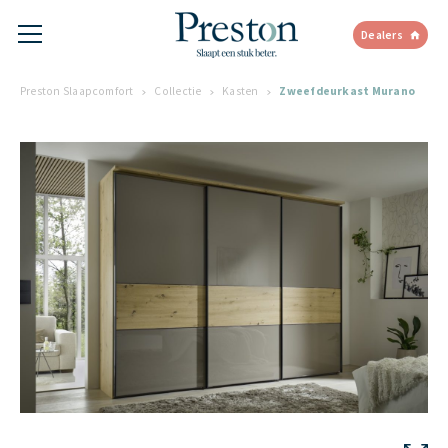
Dealers
Preston Slaapcomfort
Collectie
Kasten
Zweefdeurkast Murano