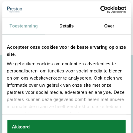
Ook verkrijgbaar als splittopper:
140-splitX190/200/210/220
160-splitX190/200/210/220
180-splitX190/200/210/220
Toestemming
Details
Over
200-splitX190/200/210/220
Accepteer onze cookies voor de beste ervaring op onze
site.
We gebruiken cookies om content en advertenties te
De Preston verkooppunten
personaliseren, om functies voor social media te bieden
en om ons websiteverkeer te analyseren. Ook delen we
De Preston organisatie heeft veel winkels in Nederland. Er is er dus altijd
informatie over uw gebruik van onze site met onze
wel een voor u in de buurt om eens gezellig te komen kijken. De Preston
partners voor social media, adverteren en analyse. Deze
specialisten munten uit in hun service, klantvriendelijkheid en de
partners kunnen deze gegevens combineren met andere
kwaliteit van hun producten.
informatie die u aan ze heeft verstrekt of die ze hebben
verzameld op basis van uw gebruik van hun services.
Bekijk onze verkooppunten
Akkoord