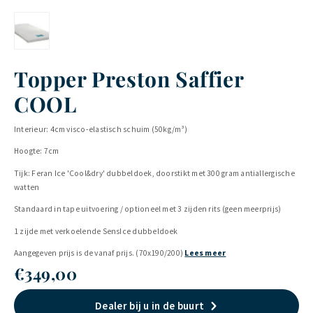
Topper Preston Saffier
COOL
Interieur: 4cm visco-elastisch schuim (50kg/m³)
Hoogte: 7cm
Tijk: Feran Ice 'Cool&dry' dubbeldoek, doorstikt met 300 gram antiallergische
watten
Standaard in tape uitvoering / optioneel met 3 zijden rits (geen meerprijs)
1 zijde met verkoelende SensIce dubbeldoek
Aangegeven prijs is de vanaf prijs. (70x190/200)
Lees meer
€
349,00
Dealer bij u in de buurt