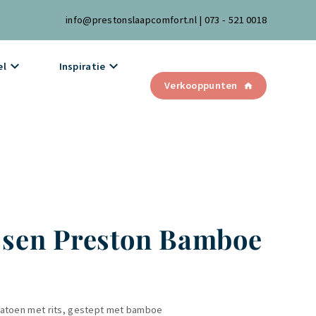
info@prestonslaapcomfort.nl
|
073 - 521 0018
el
Inspiratie
Verkooppunten
sen Preston Bamboe
katoen met rits, gestept met bamboe