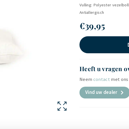
Vulling: Polyester vezelbol
Antiallergisch
€
39,95
Heeft u vragen o
Neem
contact
met ons 
Vind uw dealer