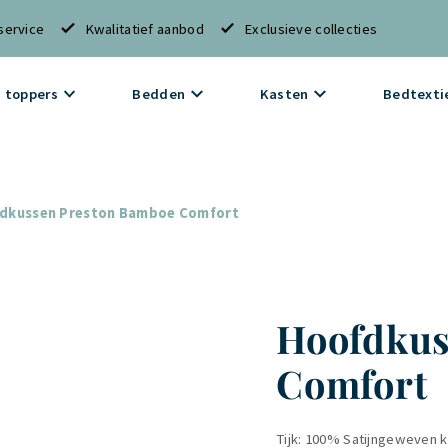
service
Kwalitatief aanbod
Exclusieve collecties
 toppers
Bedden
Kasten
Bedtexti
dkussen Preston Bamboe Comfort
Hoofdkus
Comfort
Tijk: 100% Satijngeweven 