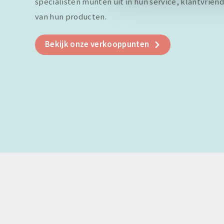
specialisten munten uit in hun service, klantvriend
van hun producten.
Bekijk onze verkooppunten