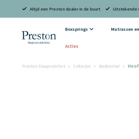
Altijd een Preston dealer in de buurt
Uitstekende 
Boxsprings
Matrassen en
Acties
Preston Slaapcomfort
Collectie
Bedtextiel
Hoof