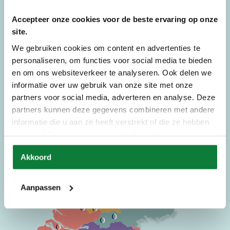
De Preston verkooppunten
Accepteer onze cookies voor de beste ervaring op onze
De Preston organisatie heeft veel winkels in Nederland. Er is er dus altijd
site.
wel een voor u in de buurt om eens gezellig te komen kijken. De Preston
specialisten munten uit in hun service, klantvriendelijkheid en de
We gebruiken cookies om content en advertenties te
kwaliteit van hun producten.
personaliseren, om functies voor social media te bieden
en om ons websiteverkeer te analyseren. Ook delen we
Bekijk onze verkooppunten
informatie over uw gebruik van onze site met onze
partners voor social media, adverteren en analyse. Deze
partners kunnen deze gegevens combineren met andere
informatie die u aan ze heeft verstrekt of die ze hebben
verzameld op basis van uw gebruik van hun services.
Akkoord
Aanpassen